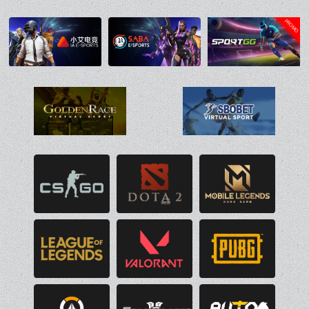
Live Casino
PROMO
Poker
PROMO
Slots
PROMO
IDN Live
Togel
PROMO
Elottery
Tangkas
PROMO
Tembak Ikan