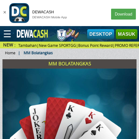
×
DEWACASH
Download
DEWACASH Mobile App
☰
DESKTOP
MASUK
NEW :
pa Biaya Tambahan|New Game SPORTGG|Bonus Point Reward|PROMO REFERRAL|B
DAFTAR
MASUK
Home
MM Bolatangkas
MM BOLATANGKAS
Beranda
Deposit
Games
PROMO
Sportbook
PROMO
E-Sport
PROMO