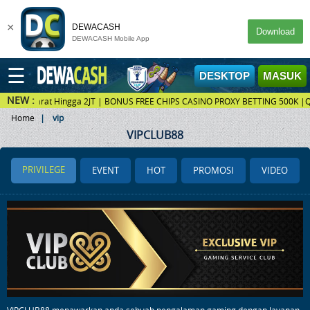
×
DEWACASH
Download
DEWACASH Mobile App
☰
DESKTOP
MASUK
NEW :
eebet Baccarat Hingga 2JT | BONUS FREE CHIPS CASINO PROXY BETTING 500K
DAFTAR
MASUK
Home
vip
VIPCLUB88
Beranda
PRIVILEGE
EVENT
HOT
PROMOSI
VIDEO
Deposit
Games
PROMO
Sportbook
PROMO
E-Sport
PROMO
VIPCLUB88 menawarkan anda sebuah pengalaman gaming dengan layanan